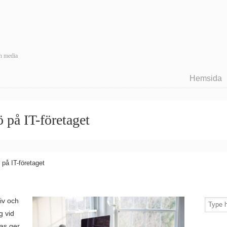
ch media
Hemsida
 på IT-företaget
på IT-företaget
iv och
g vid
as ger