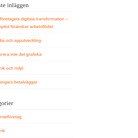
te inläggen
 företagets digitala transformation –
pilot förändrar arbetsflödet
ia och apputveckling
orera inte det grafiska
nik och miljö
ningars betalväggar
orier
ernetföretag
nik