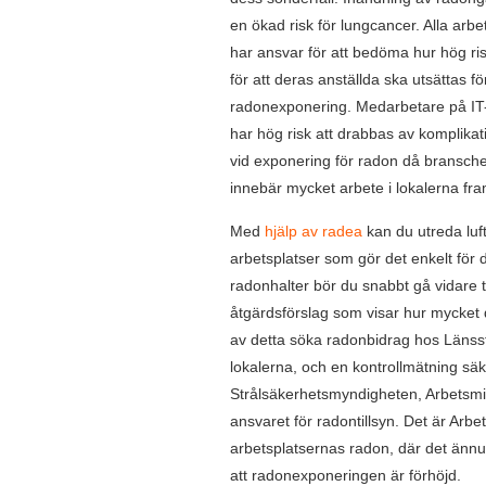
en ökad risk för lungcancer. Alla arbe
har ansvar för att bedöma hur hög ri
för att deras anställda ska utsättas fö
radonexponering. Medarbetare på IT
har hög risk att drabbas av komplikat
vid exponering för radon då bransch
innebär mycket arbete i lokalerna fra
Med
hjälp av radea
kan du utreda luft
arbetsplatser som gör det enkelt för 
radonhalter bör du snabbt gå vidare ti
åtgärdsförslag som visar hur mycket d
av detta söka radonbidrag hos Länsstyr
lokalerna, och en kontrollmätning säke
Strålsäkerhetsmyndigheten, Arbetsmi
ansvaret för radontillsyn. Det är Arb
arbetsplatsernas radon, där det ännu
att radonexponeringen är förhöjd.