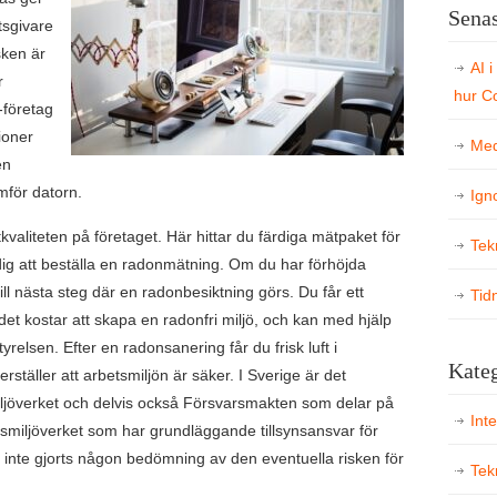
Senas
tsgivare
sken är
AI i
r
hur Co
-företag
ioner
Med
en
mför datorn.
Ign
kvaliteten på företaget. Här hittar du färdiga mätpaket för
Tek
dig att beställa en radonmätning. Om du har förhöjda
ll nästa steg där en radonbesiktning görs. Du får ett
Tid
et kostar att skapa en radonfri miljö, och kan med hjälp
elsen. Efter en radonsanering får du frisk luft i
Kateg
rställer att arbetsmiljön är säker. I Sverige är det
ljöverket och delvis också Försvarsmakten som delar på
Int
etsmiljöverket som har grundläggande tillsynsansvar för
 inte gjorts någon bedömning av den eventuella risken för
Tek