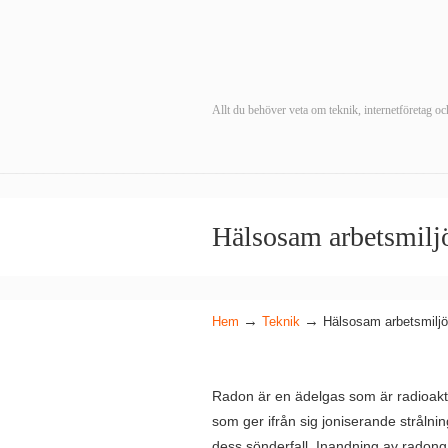
Allt du behöver veta om teknik, internetföretag o
Hälsosam arbetsmiljö
→
→
Hem
Teknik
Hälsosam arbetsmiljö 
Radon är en ädelgas som är radioakt
som ger ifrån sig joniserande strålnin
dess sönderfall. Inandning av radong