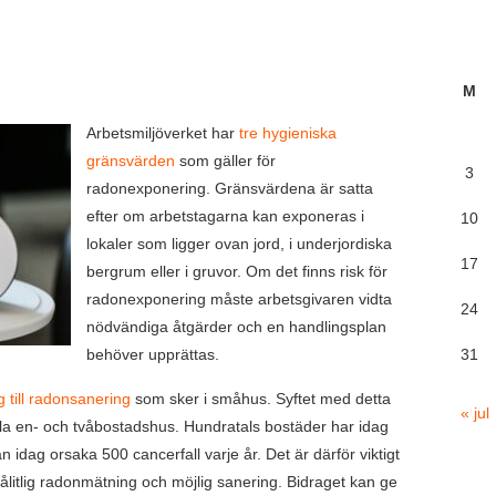
M
Arbetsmiljöverket har
tre hygieniska
gränsvärden
som gäller för
3
radonexponering. Gränsvärdena är satta
efter om arbetstagarna kan exponeras i
10
lokaler som ligger ovan jord, i underjordiska
17
bergrum eller i gruvor. Om det finns risk för
radonexponering måste arbetsgivaren vidta
24
nödvändiga åtgärder och en handlingsplan
behöver upprättas.
31
 till radonsanering
som sker i småhus. Syftet med detta
« jul
alla en- och tvåbostadshus. Hundratals bostäder har idag
n idag orsaka 500 cancerfall varje år. Det är därför viktigt
pålitlig radonmätning och möjlig sanering. Bidraget kan ge