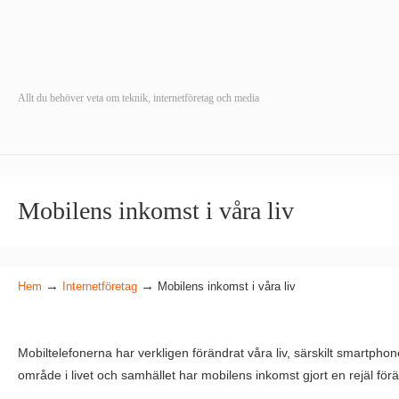
Allt du behöver veta om teknik, internetföretag och media
Mobilens inkomst i våra liv
→
→
Hem
Internetföretag
Mobilens inkomst i våra liv
Mobiltelefonerna har verkligen förändrat våra liv, särskilt smartpho
område i livet och samhället har mobilens inkomst gjort en rejäl för