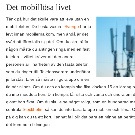
Det mobillösa livet
Tänk på hur det skulle vara att leva utan en
mobiltelefon. De flesta vuxna i
Sverige
har ju
levt innan mobilerna kom, men ändå är det
svårt att föreställa sig det. Om du ska träffa
någon måste du antingen ringa med en fast
telefon – vilket kräver att den andra
personen är i närheten av den fasta telefon
som du ringer till. Telefonsvarare underlättar
ju förstås. Eller så måste ni göra upp om en
tid när ni ses. Om du och en kompis ska fika klockan 15 en lördag o
du inte meddela hen. Din kompis får sitta och vänta och undra om d
glömt bort fikat. Om du skulle se något roligt, som en hundparad m
centrala
Stockholm
, så kan du inte bara ta upp mobilen och filma.
på dig kan du ta ett kort, i annat fall blir det bara ett minne att ber
det kommer i tidningen.