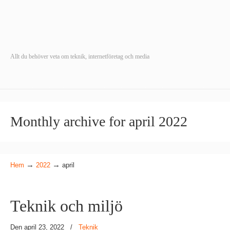
Allt du behöver veta om teknik, internetföretag och media
Monthly archive for april 2022
→
→
Hem
2022
april
Teknik och miljö
Den april 23, 2022
/
Teknik