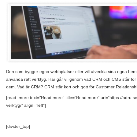
Den som bygger egna webbplatser eller vill utveckla sina egna hemsi
använda rätt verktyg. Här går vi igenom vad CRM och CMS står för
dem. Vad är CRM? CRM står kort och gott för Customer Relations
[read_more text="Read more" title="Read more" url="https://adru.s
verktyg/" align="left"]
[divider_top]