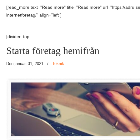
[read_more text="Read more" title="Read more" url="https://adru.se/t
internetforetag/" align="left"]
[divider_top]
Starta företag hemifrån
Den januari 31, 2021
/
Teknik