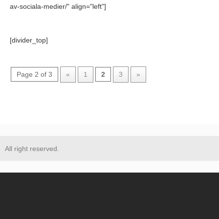
av-sociala-medier/" align="left"]
[divider_top]
Page 2 of 3
«
1
2
3
»