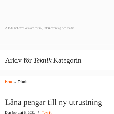
Allt du behöver veta om teknik, internetföretag och media
Arkiv för
Teknik
Kategorin
→
Hem
Teknik
Låna pengar till ny utrustning
Den februari 5, 2021
/
Teknik